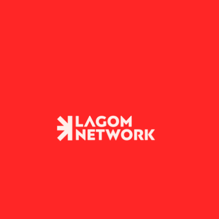
folgt der Struktur.
Die Leistungskultur verschwindet nicht zufällig. 
Entdecken Sie, wie Managemententscheidungen, 
Führungsdesign, Autonomie und Vertrauen die 
Mitarbeiterleistung und Engagement direkt 
beeinflussen
DESIGN STRATEGY
23.02.2026
Warum Fast Food Contents für
immer mehr Marketing-Diabetes
bei Kunden sorgt