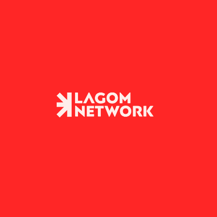
RATEGY
DESIGN STRATEGY
10.11.2025
Fast Food
KI, Daten & Impac
ts für immer mehr
CMOs 2026 prioris
ing-Diabetes bei
werden. Und waru
 sorgt
bereits 2025 begin
arketing 2026: Warum KI-
Marketing 2025/26: Warum
r Schnellrestaurant-Inhalt 
CMOs in ihren Prioritäten au
ing-Diabetes‘ führt und 
Auswirkungen von KI, Daten